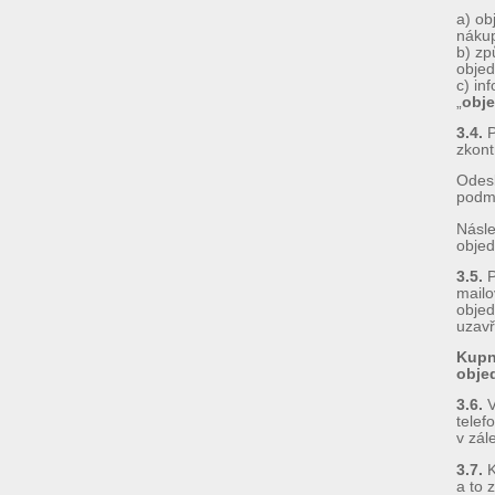
a) ob
nákup
b) zp
obje
c) in
„
obj
3.4.
P
zkont
Odesl
podm
Násle
objed
3.5.
P
mailo
objed
uzavř
Kupn
obje
3.6.
V
telef
v zál
3.7.
K
a to 