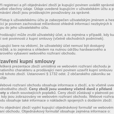
ři registraci a při objednávání zboží je kupující povinen uvádět správné
vdivé všechny údaje. Údaje uvedené kupujícím v uživatelském účtu a p
návání zboží jsou prodávajícím považovány za správné.
řístup k uživatelskému účtu je zabezpečen uživatelským jménem a he
ící je povinen zachovávat mlčenlivost ohledně informací nezbytných k
upu do jeho uživatelského účtu.
rodávající může zrušit uživatelský účet, a to zejména v případě, kdy ku
í své povinnosti z kupní smlouvy (včetně obchodních podmínek).
upující bere na vědomí, že uživatelský účet nemusí být dostupný
tržitě, a to zejména s ohledem na nutnou údržbu hardwarového a
arového vybavení webového rozhraní obchodu.
Uzavření kupní smlouvy
eškerá prezentace zboží umístěná ve webovém rozhraní obchodu je
mativního charakteru a prodávající není povinen uzavřít kupní smlouvu
ně tohoto zboží. Ustanovení § 1732 odst. 2 občanského zákoníku se
žije.
ebové rozhraní obchodu obsahuje informace o zboží, a to včetně uve
ednotlivého zboží.
Ceny zboží jsou uvedeny včetně daně z přidané
oty
a všech souvisejících poplatků. Ceny zboží zůstávají v platnosti po
 kdy jsou zobrazovány ve webovém rozhraní obchodu. Webové rozhra
du obsahuje také informace o nákladech spojených s dodáním zboží.
ro objednání zboží vyplní kupující objednávkový formulář ve webovém
aní obchodu. Objednávkový formulář obsahuje zejména informace o: