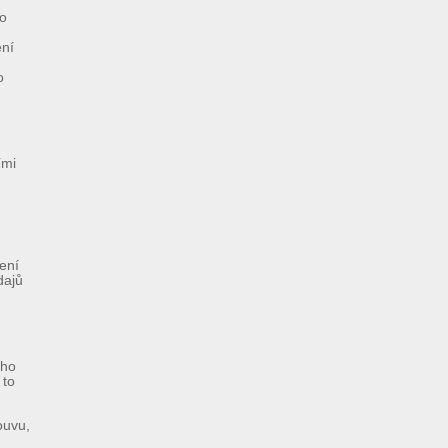
ho
ení
o
ími
ení
dajů
ího
 to
ouvu,