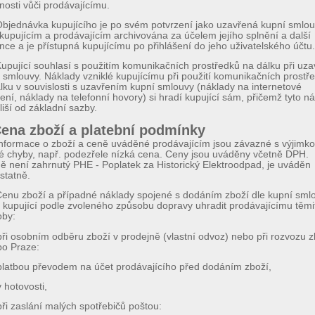
nosti vůči prodávajícímu.
bjednávka kupujícího je po svém potvrzení jako uzavřená kupní smlo
kupujícím a prodávajícím archivována za účelem jejího splnění a další
nce a je přístupná kupujícímu po přihlášení do jeho uživatelského účtu.
upující souhlasí s použitím komunikačních prostředků na dálku při uza
 smlouvy. Náklady vzniklé kupujícímu při použití komunikačních prostř
lku v souvislosti s uzavřením kupní smlouvy (náklady na internetové
jení, náklady na telefonní hovory) si hradí kupující sám, přičemž tyto n
liší od základní sazby.
Cena zboží a platební podmínky
nformace o zboží a ceně uváděné prodávajícím jsou závazné s výjimk
é chyby, např. podezřele nízká cena. Ceny jsou uváděny včetně DPH.
ě není zahrnutý PHE - Poplatek za Historický Elektroodpad, je uváděn
statně.
enu zboží a případné náklady spojené s dodáním zboží dle kupní sml
kupující podle zvoleného způsobu dopravy uhradit prodávajícímu těmi
oby:
při osobním odběru zboží v prodejně (vlastní odvoz) nebo při rozvozu z
po Praze:
platbou převodem na účet prodávajícího před dodáním zboží,
v hotovosti,
při zaslání malých spotřebičů poštou: