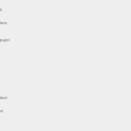
ři
slem.
pující
dení
ní