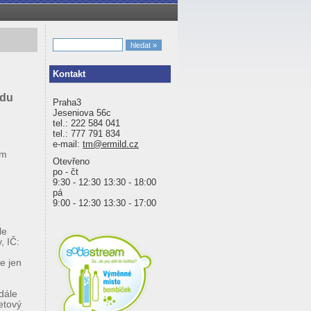
Kontakt
odu
Praha3
Jeseniova 56c
tel.: 222 584 041
tel.: 777 791 834
e-mail:
tm@ermild.cz
ím
Otevřeno
po - čt
9:30 - 12:30 13:30 - 18:00
pá
9:00 - 12:30 13:30 - 17:00
le
, IČ:
e jen
(dále
etový