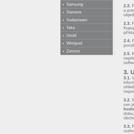
Samsung
2.2.
P
a pra
Siemens
objed
Sodastream
2.3.
P
Teka
Kupuj
příst
Unold
2.4.
P
Whirlpool
poruš
Zanussi
2.5.
K
nepře
softw
3. 
3.1.
V
infor
ohled
nepou
3.2.
W
cen j
hodn
dobu,
obcho
3.3.
P
rozhr