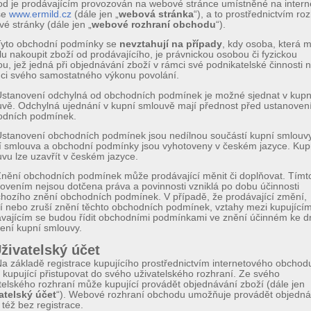
d je prodávajícím provozován na webové stránce umístněné na intern
se
www.ermild.cz
(dále jen „
webová stránka
“), a to prostřednictvím ro
é stránky (dále jen „
webové rozhraní obchodu
“).
Tyto obchodní podmínky se
nevztahují na případy
, kdy osoba, která 
u nakoupit zboží od prodávajícího, je právnickou osobou či fyzickou
u, jež jedná při objednávání zboží v rámci své podnikatelské činnosti 
ci svého samostatného výkonu povolání.
stanovení odchylná od obchodních podmínek je možné sjednat v kupn
vě. Odchylná ujednání v kupní smlouvě mají přednost před ustanoven
odních podmínek.
stanovení obchodních podmínek jsou nedílnou součástí kupní smlouvy
 smlouva a obchodní podmínky jsou vyhotoveny v českém jazyce. Kup
vu lze uzavřít v českém jazyce.
nění obchodních podmínek může prodávající měnit či doplňovat. Tímt
ovením nejsou dotčena práva a povinnosti vzniklá po dobu účinnosti
hozího znění obchodních podmínek. V případě, že prodávající změní,
í nebo zruší znění těchto obchodních podmínek, vztahy mezi kupující
vajícím se budou řídit obchodními podmínkami ve znění účinném ke d
ení kupní smlouvy.
Uživatelský účet
a základě registrace kupujícího prostřednictvím internetového obchod
kupující přistupovat do svého uživatelského rozhraní. Ze svého
telského rozhraní může kupující provádět objednávání zboží (dále jen
atelský účet
“). Webové rozhraní obchodu umožňuje provádět objedná
 též bez registrace.