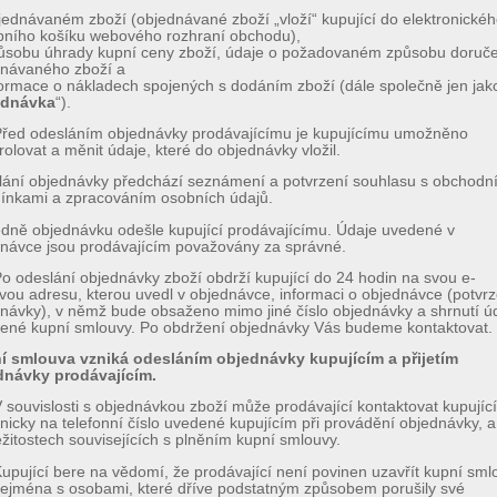
jednávaném zboží (objednávané zboží „vloží“ kupující do elektronické
ního košíku webového rozhraní obchodu),
ůsobu úhrady kupní ceny zboží, údaje o požadovaném způsobu doruč
dnávaného zboží a
formace o nákladech spojených s dodáním zboží (dále společně jen jak
ednávka
“).
řed odesláním objednávky prodávajícímu je kupujícímu umožněno
rolovat a měnit údaje, které do objednávky vložil.
ání objednávky předchází seznámení a potvrzení souhlasu s obchodn
ínkami a zpracováním osobních údajů.
dně objednávku odešle kupující prodávajícímu. Údaje uvedené v
návce jsou prodávajícím považovány za správné.
o odeslání objednávky zboží obdrží kupující do 24 hodin na svou e-
vou adresu, kterou uvedl v objednávce, informaci o objednávce (potvrz
návky), v němž bude obsaženo mimo jiné číslo objednávky a shrnutí ú
ené kupní smlouvy. Po obdržení objednávky Vás budeme kontaktovat.
í smlouva vzniká odesláním objednávky kupujícím a přijetím
dnávky prodávajícím.
 souvislosti s objednávkou zboží může prodávající kontaktovat kupujíc
onicky na telefonní číslo uvedené kupujícím při provádění objednávky, a
ežitostech souvisejících s plněním kupní smlouvy.
upující bere na vědomí, že prodávající není povinen uzavřít kupní sml
zejména s osobami, které dříve podstatným způsobem porušily své