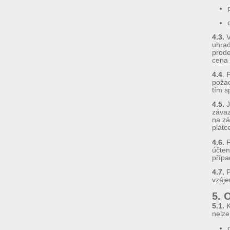
4.3.
V
uhrad
prode
cena 
4.4
. 
požad
tím s
4.5.
J
závaz
na zá
plátc
4.6.
P
účten
přípa
4.7.
P
vzáj
5. 
5.1.
K
nelze