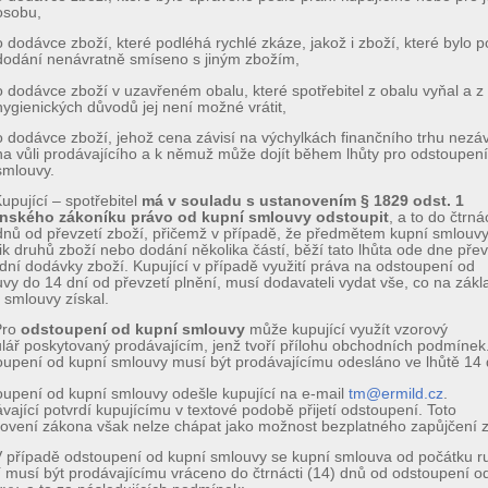
osobu,
o dodávce zboží, které podléhá rychlé zkáze, jakož i zboží, které bylo p
dodání nenávratně smíseno s jiným zbožím,
o dodávce zboží v uzavřeném obalu, které spotřebitel z obalu vyňal a z
hygienických důvodů jej není možné vrátit,
o dodávce zboží, jehož cena závisí na výchylkách finančního trhu nezáv
na vůli prodávajícího a k němuž může dojít během lhůty pro odstoupen
smlouvy.
upující – spotřebitel
má v souladu s ustanovením § 1829 odst. 1
nského zákoníku právo od kupní smlouvy odstoupit
, a to do čtrnác
dnů od převzetí zboží, přičemž v případě, že předmětem kupní smlouvy
ik druhů zboží nebo dodání několika částí, běží tato lhůta ode dne přev
dní dodávky zboží. Kupující v případě využití práva na odstoupení od
vy do 14 dní od převzetí plnění, musí dodavateli vydat vše, co na zákl
 smlouvy získal.
ro
odstoupení od kupní smlouvy
může kupující využít vzorový
lář poskytovaný prodávajícím, jenž tvoří přílohu obchodních podmínek
upení od kupní smlouvy musí být prodávajícímu odesláno ve lhůtě 14 
upení od kupní smlouvy odešle kupující na e-mail
tm@ermild.cz
.
vající potvrdí kupujícímu v textové podobě přijetí odstoupení. Toto
ovení zákona však nelze chápat jako možnost bezplatného zapůjčení z
 případě odstoupení od kupní smlouvy se kupní smlouva od počátku ru
 musí být prodávajícímu vráceno do čtrnácti (14) dnů od odstoupení o