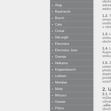
obcho
Atag
adre
webov
Bauknecht
1.2.
Bosch
úmysl
osobo
Cata
v rám
Cristal
1.3.
U
DéLonghi
smlou
obch
Electrolux
1.4.
U
Electrolux Juno
Kupní
smlou
Gorenje
1.5.
Z
Helkama
ustan
Küppersbusch
předc
dopln
Liebherr
prodá
uzavř
Meridian
2. 
Miele
2.1.
N
Mitsuco
může 
uživa
Oranier
„
uživ
Philco
zboží