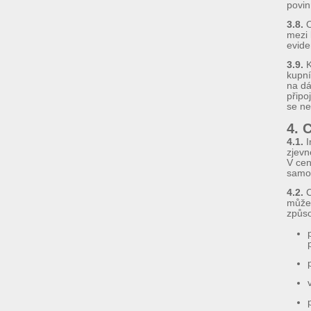
povin
3.8.
O
mezi 
evide
3.9.
K
kupní
na dá
připo
se ne
4. 
4.1.
I
zjevn
V cen
samo
4.2.
C
může 
způs