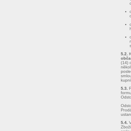
5.2.
K
obča
(14) 
někol
posle
smlou
kupní
5.3.
P
formu
Odsto
Odsto
Prodá
ustan
5.4.
V
Zboží