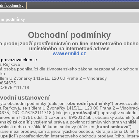
dní podmínky
ní podmínky
Obchodní podmínky
o prodej zboží prostřednictvím on-line internetového obch
umístěného na internetové adrese
www.ermild.cz
 provozovatelem je
a Rejfková
ká osoba podnikající dle živnostenského zákona nezapsaná v obchodn
íku
dlem U Zvonařky 1415/11, 120 00 Praha 2 – Vinohrady
49654675
 CZ6752111718
Úvodní ustanovení
yto obchodní podmínky (dále jen „
obchodní podmínky
“) provozovate
 Rejfková, se sídlem U Zvonařky 1415/11, 120 00 Praha 2 – Vinohrady
675, DIČ: CZ6752111718 (dále jen „
prodávající
“) upravují v souladu
anovením § 1751 odst. 1 zákona č. 89/2012 Sb., občanský zákoník (dál
anský zákoník
“) vzájemná práva a povinnosti smluvních stran vzniklé
vislosti nebo na základě kupní smlouvy (dále jen „
kupní smlouva
“)
rané mezi prodávajícím a jinou fyzickou osobou, která je starší 16 let, 
upující
“) prostřednictvím internetového obchodu prodávajícího. Intern