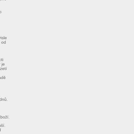
o
isle
í od
ti
 je
zetí
adě
.
dnů.
boží.
ší.
d