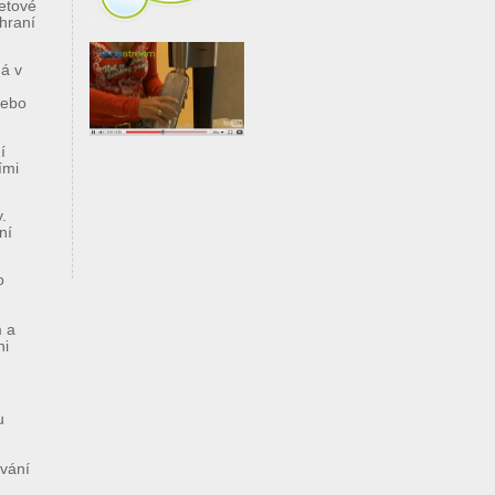
etové
zhraní
má v
nebo
í
ími
.
ní
o
m a
ni
u
vání