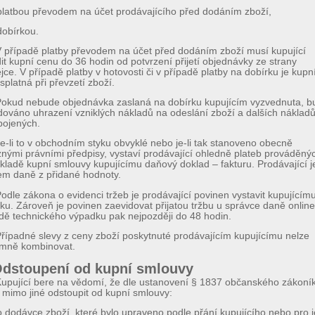
platbou převodem na účet prodávajícího před dodáním zboží,
dobírkou.
 případě platby převodem na účet před dodáním zboží musí kupující
it kupní cenu do 36 hodin od potvrzení přijetí objednávky ze strany
jce. V případě platby v hotovosti či v případě platby na dobírku je kupn
splatná při převzetí zboží.
Pokud nebude objednávka zaslaná na dobírku kupujícím vyzvednuta, b
ováno uhrazení vzniklých nákladů na odeslání zboží a dalších nákladů
pojených.
e-li to v obchodním styku obvyklé nebo je-li tak stanoveno obecně
nými právními předpisy, vystaví prodávající ohledně plateb prováděný
kladě kupní smlouvy kupujícímu daňový doklad – fakturu. Prodávající j
em daně z přidané hodnoty.
odle zákona o evidenci tržeb je prodávající povinen vystavit kupujícím
ku. Zároveň je povinen zaevidovat přijatou tržbu u správce daně online
dě technického výpadku pak nejpozději do 48 hodin.
řípadné slevy z ceny zboží poskytnuté prodávajícím kupujícímu nelze
emně kombinovat.
Odstoupení od kupní smlouvy
upující bere na vědomí, že dle ustanovení § 1837 občanského zákoní
 mimo jiné odstoupit od kupní smlouvy:
o dodávce zboží, které bylo upraveno podle přání kupujícího nebo pro 