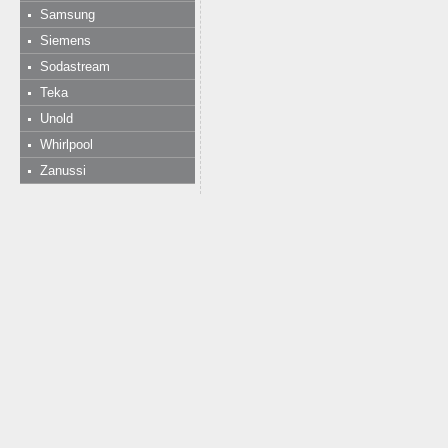
Samsung
Siemens
Sodastream
Teka
Unold
Whirlpool
Zanussi