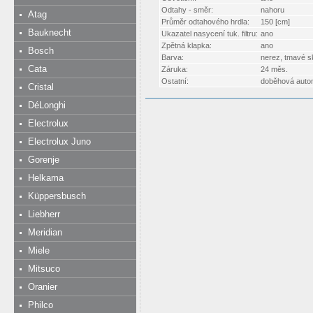
Odtahy - směr:
nahoru
Atag
Průměr odtahového hrdla:
150 [cm]
Bauknecht
Ukazatel nasycení tuk. filtru:
ano
Zpětná klapka:
ano
Bosch
Barva:
nerez, tmavé s
Cata
Záruka:
24 měs.
Ostatní:
doběhová auto
Cristal
DéLonghi
Electrolux
Electrolux Juno
Gorenje
Helkama
Küppersbusch
Liebherr
Meridian
Miele
Mitsuco
Oranier
Philco