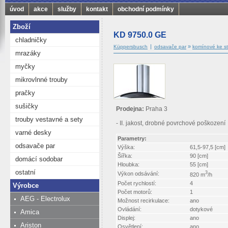
úvod
akce
služby
kontakt
obchodní podmínky
Zboží
KD 9750.0 GE
chladničky
|
»
Küppersbusch
odsavače par
komínové ke s
mrazáky
myčky
mikrovlnné trouby
pračky
sušičky
Prodejna:
Praha 3
trouby vestavné a sety
- II. jakost, drobné povrchové poškození
varné desky
Parametry:
odsavače par
Výška:
61,5-97,5 [cm]
Šířka:
90 [cm]
domácí sodobar
Hloubka:
55 [cm]
ostatní
3
Výkon odsávání:
820 m
/h
Počet rychlostí:
4
Výrobce
Počet motorů:
1
AEG - Electrolux
Možnost recirkulace:
ano
Ovládání:
dotykové
Amica
Displej:
ano
Ariston
Osvětlení:
ano